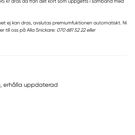
3995 kr dras då från det kort som uppgetts i samband med
et ej kan dras, avslutas premiumfuktionen automatiskt. Ni
r till oss på Alla Snickare:
070 681 52 22 eller
re, erhålla uppdaterad