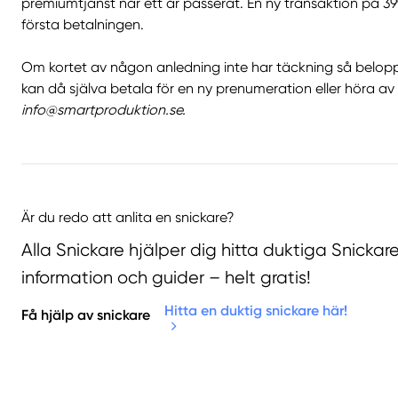
premiumtjänst när ett år passerat. En ny transaktion på 
första betalningen.
Om kortet av någon anledning inte har täckning så belopp
kan då själva betala för en ny prenumeration eller höra av e
info@smartproduktion.se.
Är du redo att anlita en snickare?
Alla Snickare hjälper dig hitta duktiga Snicka
information och guider – helt gratis!
Hitta en duktig snickare här!
Få hjälp av snickare