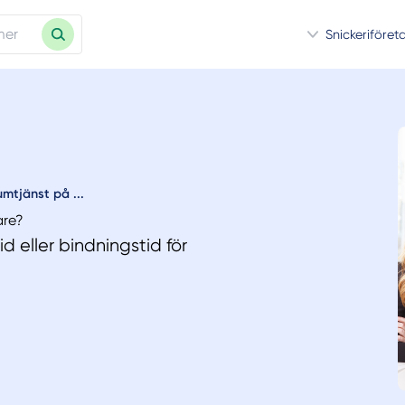
Snickeriföret
mtjänst på ...
are?
d eller bindningstid för