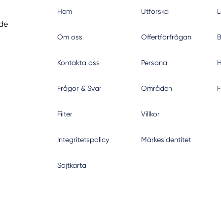
Hem
Utforska
L
nde
Om oss
Offertförfrågan
B
Kontakta oss
Personal
H
Frågor & Svar
Områden
F
Filter
Villkor
Integritetspolicy
Märkesidentitet
Sajtkarta