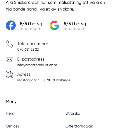
Alla Snickare
och har som målsättning att vara en
hjälpande hand i valet av snickare.
5/5
i betyg
5/5
i betyg
Telefonnummer
070 681 52 22
E-postadress
info@smartproduktion.se
Adress
Mästargatan 5B, 781 71 Borlänge
Meny
Hem
Utforska
Om oss
Offertförfrågan