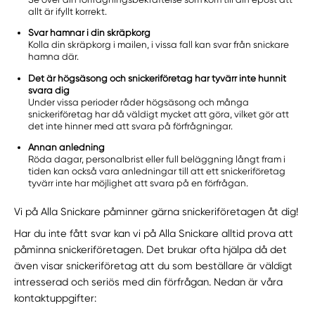
allt är ifyllt korrekt.
Svar hamnar i din skräpkorg
Kolla din skräpkorg i mailen, i vissa fall kan svar från snickare
hamna där.
Det är högsäsong och snickeriföretag har tyvärr inte hunnit
svara dig
Under vissa perioder råder högsäsong och många
snickeriföretag har då väldigt mycket att göra, vilket gör att
det inte hinner med att svara på förfrågningar.
Annan anledning
Röda dagar, personalbrist eller full beläggning långt fram i
tiden kan också vara anledningar till att ett snickeriföretag
tyvärr inte har möjlighet att svara på en förfrågan.
Vi på Alla Snickare påminner gärna snickeriföretagen åt dig!
Har du inte fått svar kan vi på Alla Snickare alltid prova att
påminna snickeriföretagen. Det brukar ofta hjälpa då det
även visar snickeriföretag att du som beställare är väldigt
intresserad och seriös med din förfrågan. Nedan är våra
kontaktuppgifter: