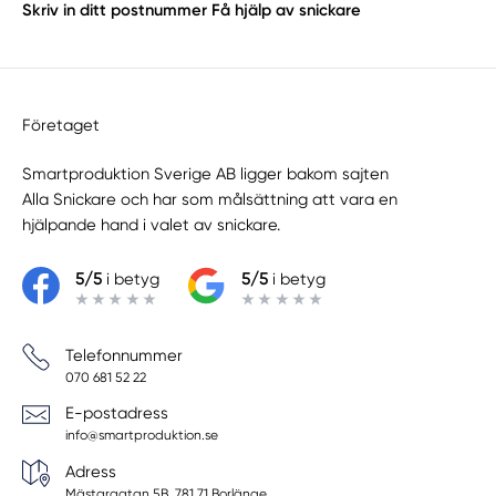
Skriv in ditt postnummer
Få hjälp av snickare
Företaget
Smartproduktion Sverige AB ligger bakom sajten
Alla Snickare
och har som målsättning att vara en
hjälpande hand i valet av snickare.
5/5
i betyg
5/5
i betyg
Telefonnummer
070 681 52 22
E-postadress
info@smartproduktion.se
Adress
Mästargatan 5B, 781 71 Borlänge