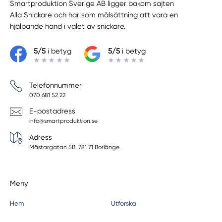
Smartproduktion Sverige AB ligger bakom sajten
Alla Snickare
och har som målsättning att vara en
hjälpande hand i valet av snickare.
5/5
i betyg
5/5
i betyg
Telefonnummer
070 681 52 22
E-postadress
info@smartproduktion.se
Adress
Mästargatan 5B, 781 71 Borlänge
Meny
Hem
Utforska